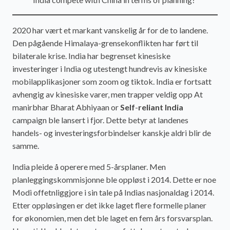
2020 har vært et markant vanskelig år for de to landene.
Den pågående Himalaya-grensekonflikten har ført til
bilaterale krise. India har begrenset kinesiske
investeringer i India og utestengt hundrevis av kinesiske
mobilapplikasjoner som zoom og tiktok. India er fortsatt
avhengig av kinesiske varer, men trapper veldig opp At
manirbhar Bharat Abhiyaan or
Self
-
reliant India
campaign ble lansert i fjor. Dette betyr at landenes
handels- og investeringsforbindelser kanskje aldri blir de
samme.
India pleide å operere med 5-årsplaner. Men
planleggingskommisjonne ble oppløst i 2014. Dette er noe
Modi offetnliggjore i sin tale på Indias nasjonaldag i 2014.
Etter oppløsingen er det ikke laget flere formelle planer
for økonomien, men det ble laget en fem års forsvarsplan.