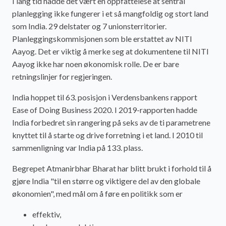
I lang tid hadde det vært en oppfattelese at sentral
planlegging ikke fungerer i et så mangfoldig og stort land
som India. 29 delstater og 7 unionsterritorier.
Planleggingskommisjonen som ble erstattet av NITI
Aayog. Det er viktig å merke seg at dokumentene til NITI
Aayog ikke har noen økonomisk rolle. De er bare
retningslinjer for regjeringen.
India hoppet til 63. posisjon i Verdensbankens rapport
Ease of Doing Business 2020. I 2019-rapporten hadde
India forbedret sin rangering på seks av de ti parametrene
knyttet til å starte og drive forretning i et land. I 2010 til
sammenligning var India på 133. plass.
Begrepet Atmanirbhar Bharat har blitt brukt i forhold til å
gjøre India "til en større og viktigere del av den globale
økonomien", med mål om å føre en politikk som er
effektiv,